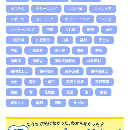
オステム
クリーニング
コロナ禍
スキンケア
スポーツ
セラミック
ホワイトニング
レシピ
レッサーパンダ
中国
入れ歯
医療
医科
口腔外科
口腔衛生
口臭
姿勢
子ども
季節
小児歯科
市ヶ谷
抜歯
整形
歯周病
歯磨き
歯科医師募集
歯科受付
歯科技工士
歯科検診
歯科治療
歯科衛生士
歴史
海外
矯正
美容と健康
美容整形
義歯
舌
花粉症
英語
薬
虫歯
親知らず
輪郭
韓国
食べ物