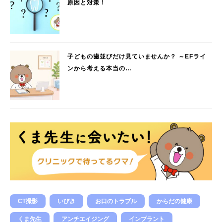
原因と対策！
子どもの歯並びだけ見ていませんか？ ～EFライ
ンから考える本当の…
CT撮影
いびき
お口のトラブル
からだの健康
くま先生
アンチエイジング
インプラント