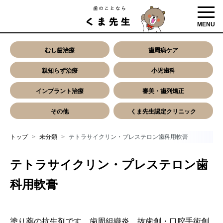
toggl
MENU
むし歯治療
歯周病ケア
親知らず治療
小児歯科
インプラント治療
審美・歯列矯正
その他
くま先生認定クリニック
トップ
未分類
テトラサイクリン・プレステロン歯科用軟膏
テトラサイクリン・プレステロン歯
科用軟膏
塗り薬の抗生剤です。歯周組織炎、抜歯創・口腔手術創