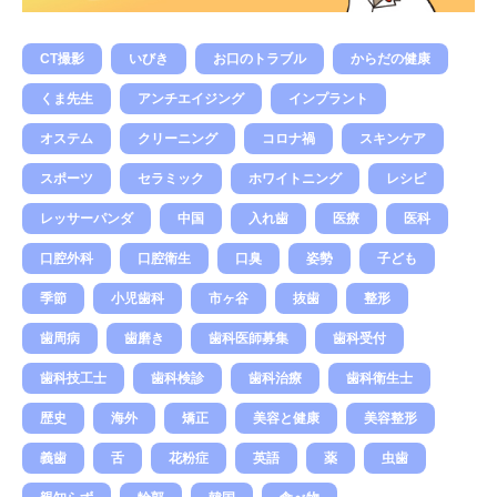
CT撮影
いびき
お口のトラブル
からだの健康
くま先生
アンチエイジング
インプラント
オステム
クリーニング
コロナ禍
スキンケア
スポーツ
セラミック
ホワイトニング
レシピ
レッサーパンダ
中国
入れ歯
医療
医科
口腔外科
口腔衛生
口臭
姿勢
子ども
季節
小児歯科
市ヶ谷
抜歯
整形
歯周病
歯磨き
歯科医師募集
歯科受付
歯科技工士
歯科検診
歯科治療
歯科衛生士
歴史
海外
矯正
美容と健康
美容整形
義歯
舌
花粉症
英語
薬
虫歯