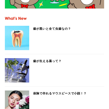
歯が黒いと全て虫歯なの？
歯が生える薬って？
保険で作れるマウスピースで小顔！？