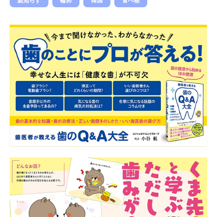
親知らず
輪郭
韓国
食べ物