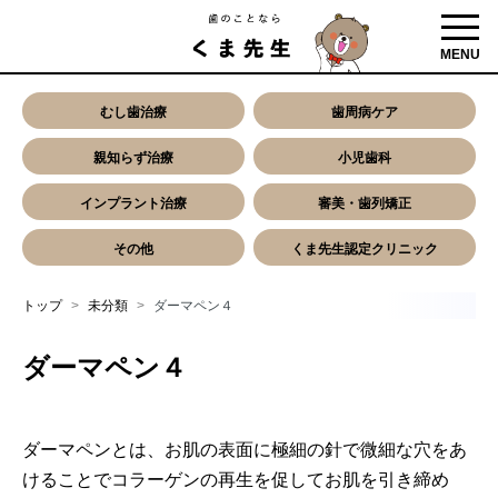
toggl
MENU
むし歯治療
歯周病ケア
親知らず治療
小児歯科
インプラント治療
審美・歯列矯正
その他
くま先生認定クリニック
トップ
未分類
ダーマペン４
ダーマペン４
ダーマペンとは、お肌の表面に極細の針で微細な穴をあ
けることでコラーゲンの再生を促してお肌を引き締め