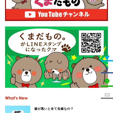
歯が黒いと全て虫歯なの？