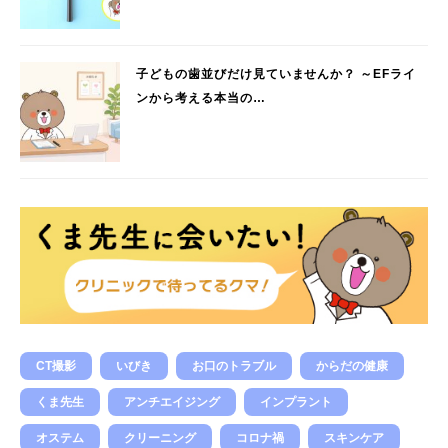
子どもの歯並びだけ見ていませんか？ ～EFライ
ンから考える本当の…
CT撮影
いびき
お口のトラブル
からだの健康
くま先生
アンチエイジング
インプラント
オステム
クリーニング
コロナ禍
スキンケア