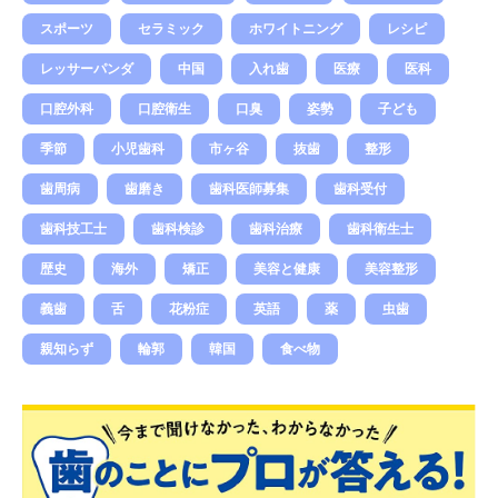
スポーツ
セラミック
ホワイトニング
レシピ
レッサーパンダ
中国
入れ歯
医療
医科
口腔外科
口腔衛生
口臭
姿勢
子ども
季節
小児歯科
市ヶ谷
抜歯
整形
歯周病
歯磨き
歯科医師募集
歯科受付
歯科技工士
歯科検診
歯科治療
歯科衛生士
歴史
海外
矯正
美容と健康
美容整形
義歯
舌
花粉症
英語
薬
虫歯
親知らず
輪郭
韓国
食べ物