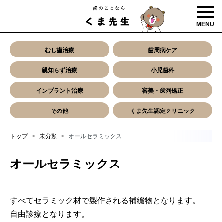
toggl
MENU
むし歯治療
歯周病ケア
親知らず治療
小児歯科
インプラント治療
審美・歯列矯正
その他
くま先生認定クリニック
トップ
未分類
オールセラミックス
オールセラミックス
すべてセラミック材で製作される補綴物となります。
自由診療となります。