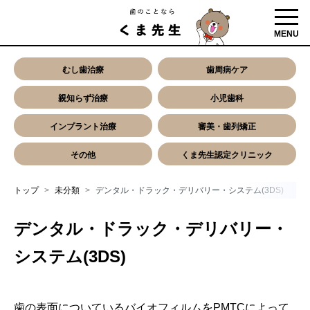
toggl
MENU
むし歯治療
歯周病ケア
親知らず治療
小児歯科
インプラント治療
審美・歯列矯正
その他
くま先生認定クリニック
トップ
未分類
デンタル・ドラック・デリバリー・システム(3DS)
デンタル・ドラック・デリバリー・
システム(3DS)
歯の表面についているバイオフィルムをPMTCによって