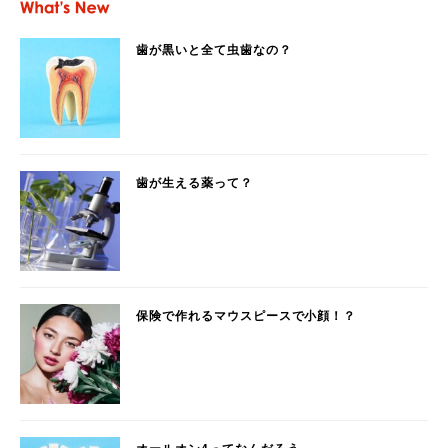
歯が黒いと全て虫歯なの？
歯が生える薬って？
保険で作れるマウスピースで小顔！？