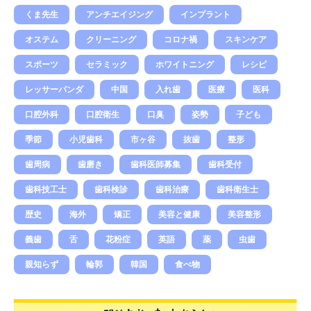
くま先生
アンチエイジング
インプラント
オステム
クリーニング
コロナ禍
スキンケア
スポーツ
セラミック
ホワイトニング
レシピ
レッサーパンダ
中国
入れ歯
医療
医科
口腔外科
口腔衛生
口臭
姿勢
子ども
季節
小児歯科
市ヶ谷
抜歯
整形
歯周病
歯磨き
歯科医師募集
歯科受付
歯科技工士
歯科検診
歯科治療
歯科衛生士
歴史
海外
矯正
美容と健康
美容整形
義歯
舌
花粉症
英語
薬
虫歯
親知らず
輪郭
韓国
食べ物