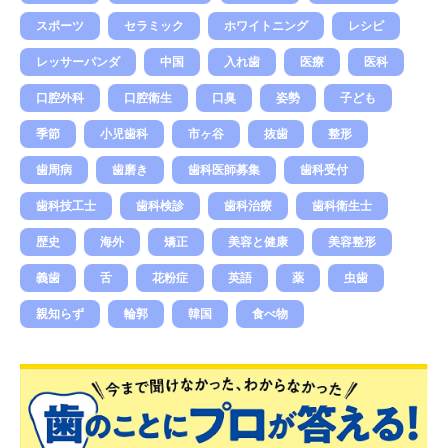
スポーツ
セラミック
ホワイトニング
レシピ
レッサーパンダ
中国
入れ歯
医療
医科
口腔外科
口腔衛生
口臭
姿勢
子ども
季節
小児歯科
市ヶ谷
抜歯
整形
歯周病
歯磨き
歯科医師募集
歯科受付
歯科技工士
歯科検診
歯科治療
歯科衛生士
歴史
海外
矯正
美容と健康
美容整形
義歯
舌
花粉症
英語
薬
虫歯
親知らず
輪郭
韓国
食べ物