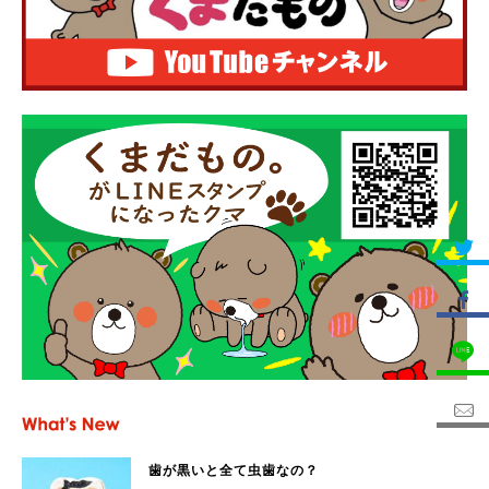
歯が黒いと全て虫歯なの？