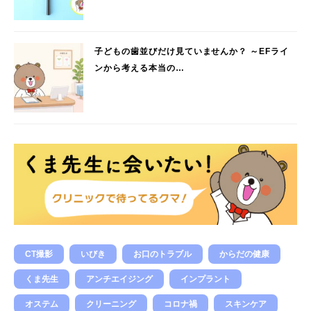
子どもの歯並びだけ見ていませんか？ ～EFライ
ンから考える本当の…
CT撮影
いびき
お口のトラブル
からだの健康
くま先生
アンチエイジング
インプラント
オステム
クリーニング
コロナ禍
スキンケア