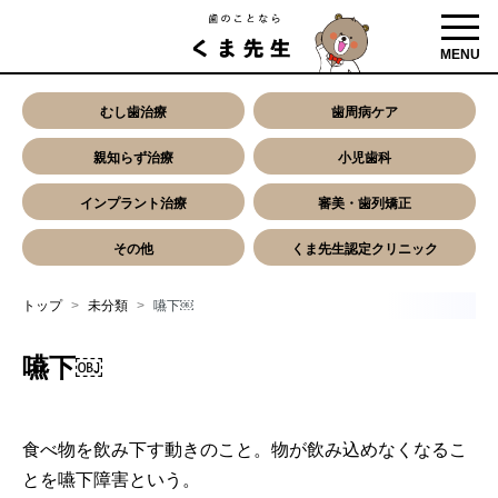
toggl
MENU
むし歯治療
歯周病ケア
親知らず治療
小児歯科
インプラント治療
審美・歯列矯正
その他
くま先生認定クリニック
トップ
未分類
嚥下￼
嚥下￼
食べ物を飲み下す動きのこと。物が飲み込めなくなるこ
とを嚥下障害という。