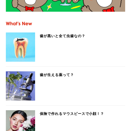
歯が黒いと全て虫歯なの？
歯が生える薬って？
保険で作れるマウスピースで小顔！？