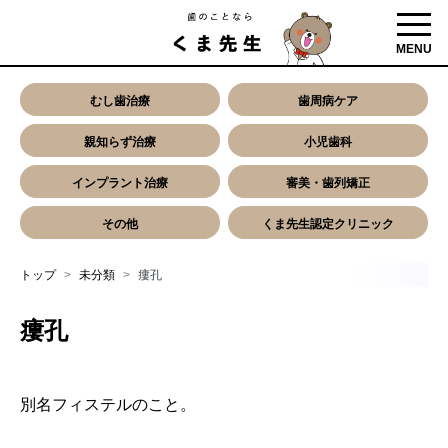
toggl
MENU
むし歯治療
歯周病ケア
親知らず治療
小児歯科
インプラント治療
審美・歯列矯正
その他
くま先生認定クリニック
トップ
未分類
瘻孔
瘻孔
別名フィステルのこと。