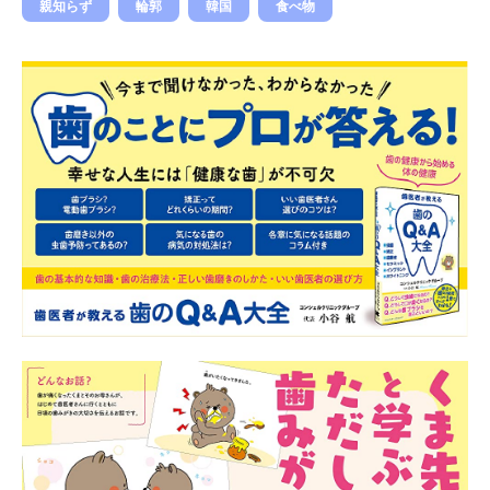
親知らず
輪郭
韓国
食べ物