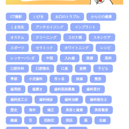
CT撮影
いびき
お口のトラブル
からだの健康
くま先生
アンチエイジング
インプラント
オステム
クリーニング
コロナ禍
スキンケア
スポーツ
セラミック
ホワイトニング
レシピ
レッサーパンダ
中国
入れ歯
医療
医科
口腔外科
口腔衛生
口臭
姿勢
子ども
季節
小児歯科
市ヶ谷
抜歯
整形
歯周病
歯磨き
歯科医師募集
歯科受付
歯科技工士
歯科検診
歯科治療
歯科衛生士
歴史
海外
矯正
美容と健康
美容整形
義歯
舌
花粉症
英語
薬
虫歯