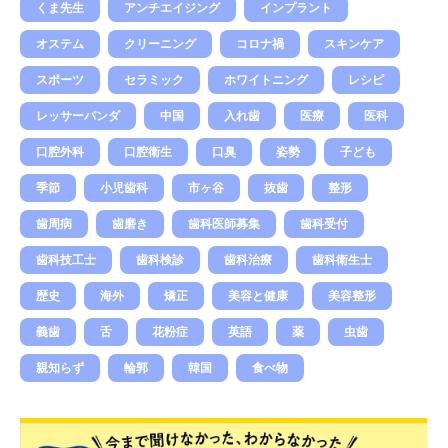
くま先生
アンチエイジング
インプラント
オステム
クリーニング
コロナ禍
スキンケア
スポーツ
セラミック
ホワイトニング
レシピ
レッサーパンダ
中国
入れ歯
医療
医科
口腔外科
口腔衛生
口臭
姿勢
子ども
季節
小児歯科
市ヶ谷
抜歯
整形
歯周病
歯磨き
歯科医師募集
歯科受付
歯科技工士
歯科検診
歯科治療
歯科衛生士
歴史
海外
矯正
美容と健康
美容整形
義歯
舌
花粉症
英語
薬
虫歯
親知らず
輪郭
韓国
食べ物