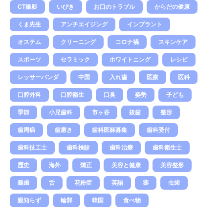
CT撮影
いびき
お口のトラブル
からだの健康
くま先生
アンチエイジング
インプラント
オステム
クリーニング
コロナ禍
スキンケア
スポーツ
セラミック
ホワイトニング
レシピ
レッサーパンダ
中国
入れ歯
医療
医科
口腔外科
口腔衛生
口臭
姿勢
子ども
季節
小児歯科
市ヶ谷
抜歯
整形
歯周病
歯磨き
歯科医師募集
歯科受付
歯科技工士
歯科検診
歯科治療
歯科衛生士
歴史
海外
矯正
美容と健康
美容整形
義歯
舌
花粉症
英語
薬
虫歯
親知らず
輪郭
韓国
食べ物