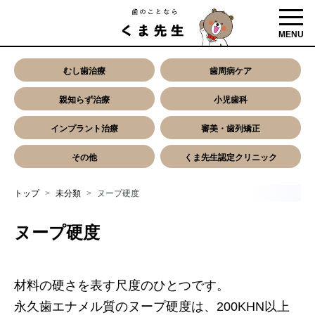
toggl
MENU
むし歯治療
歯周病ケア
親知らず治療
小児歯科
インプラント治療
審美・歯列矯正
その他
くま先生認定クリニック
トップ
未分類
ヌープ硬度
ヌープ硬度
材料の硬さを表す尺度のひとつです。
永久歯エナメル質のヌープ硬度は、200KHN以上