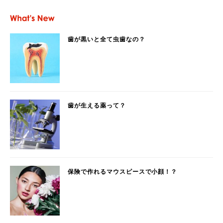
歯が黒いと全て虫歯なの？
歯が生える薬って？
保険で作れるマウスピースで小顔！？