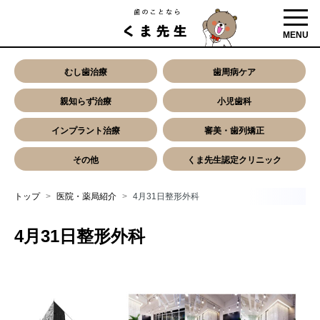
toggl
MENU
むし歯治療
歯周病ケア
親知らず治療
小児歯科
インプラント治療
審美・歯列矯正
その他
くま先生認定クリニック
トップ
医院・薬局紹介
4月31日整形外科
4月31日整形外科