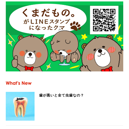
歯が黒いと全て虫歯なの？