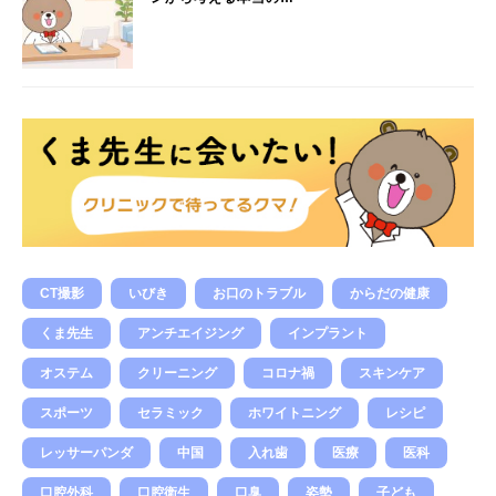
CT撮影
いびき
お口のトラブル
からだの健康
くま先生
アンチエイジング
インプラント
オステム
クリーニング
コロナ禍
スキンケア
スポーツ
セラミック
ホワイトニング
レシピ
レッサーパンダ
中国
入れ歯
医療
医科
口腔外科
口腔衛生
口臭
姿勢
子ども