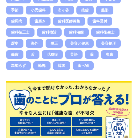
季節
小児歯科
市ヶ谷
抜歯
整形
歯周病
歯磨き
歯科医師募集
歯科受付
歯科技工士
歯科検診
歯科治療
歯科衛生士
歴史
海外
矯正
美容と健康
美容整形
義歯
舌
花粉症
英語
薬
虫歯
親知らず
輪郭
韓国
食べ物