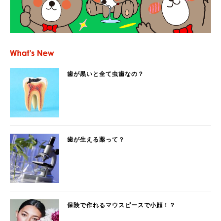
歯が黒いと全て虫歯なの？
歯が生える薬って？
保険で作れるマウスピースで小顔！？