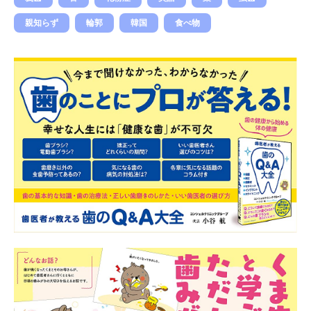
親知らず
輪郭
韓国
食べ物