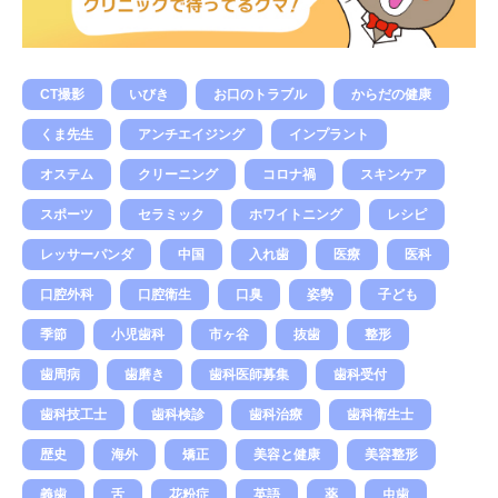
CT撮影
いびき
お口のトラブル
からだの健康
くま先生
アンチエイジング
インプラント
オステム
クリーニング
コロナ禍
スキンケア
スポーツ
セラミック
ホワイトニング
レシピ
レッサーパンダ
中国
入れ歯
医療
医科
口腔外科
口腔衛生
口臭
姿勢
子ども
季節
小児歯科
市ヶ谷
抜歯
整形
歯周病
歯磨き
歯科医師募集
歯科受付
歯科技工士
歯科検診
歯科治療
歯科衛生士
歴史
海外
矯正
美容と健康
美容整形
義歯
舌
花粉症
英語
薬
虫歯