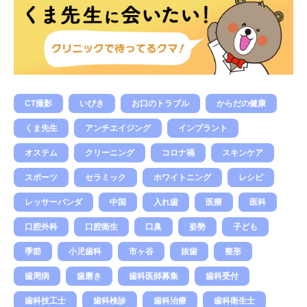
CT撮影
いびき
お口のトラブル
からだの健康
くま先生
アンチエイジング
インプラント
オステム
クリーニング
コロナ禍
スキンケア
スポーツ
セラミック
ホワイトニング
レシピ
レッサーパンダ
中国
入れ歯
医療
医科
口腔外科
口腔衛生
口臭
姿勢
子ども
季節
小児歯科
市ヶ谷
抜歯
整形
歯周病
歯磨き
歯科医師募集
歯科受付
歯科技工士
歯科検診
歯科治療
歯科衛生士