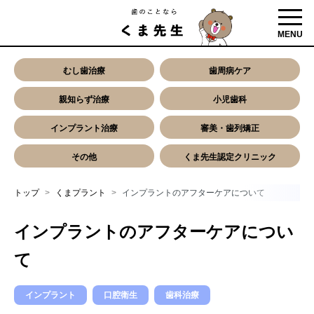
toggl
MENU
むし歯治療
歯周病ケア
親知らず治療
小児歯科
インプラント治療
審美・歯列矯正
その他
くま先生認定クリニック
トップ
くまプラント
インプラントのアフターケアについて
インプラントのアフターケアについ
て
インプラント
口腔衛生
歯科治療