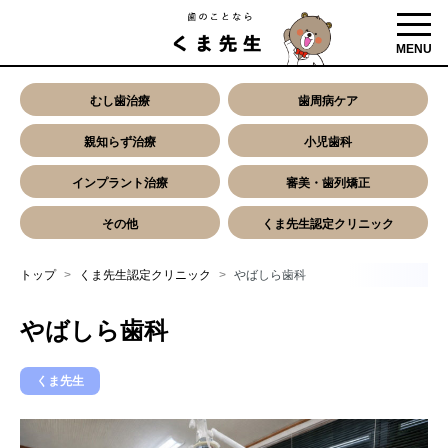
toggl
MENU
むし歯治療
歯周病ケア
親知らず治療
小児歯科
インプラント治療
審美・歯列矯正
その他
くま先生認定クリニック
トップ
くま先生認定クリニック
やばしら歯科
やばしら歯科
くま先生