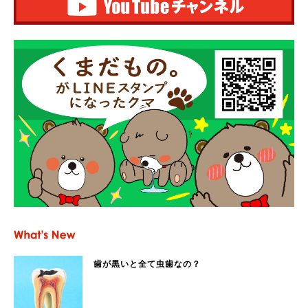
歯が黒いと全て虫歯なの？