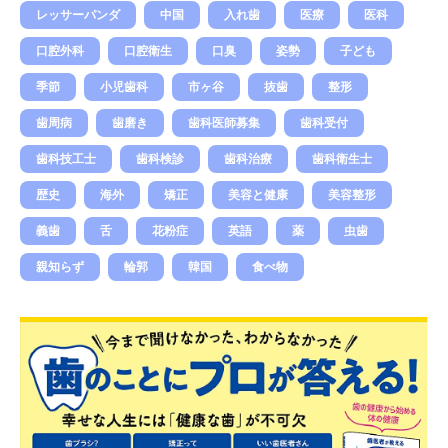
レッサーパンダ
中国
入れ歯
医療
医科
口腔外科
口腔衛生
口臭
姿勢
子ども
季節
小児歯科
市ヶ谷
抜歯
整形
歯周病
歯磨き
歯科医師募集
歯科受付
歯科技工士
歯科検診
歯科治療
歯科衛生士
歴史
海外
矯正
美容と健康
美容整形
義歯
舌
花粉症
英語
薬
虫歯
親知らず
輪郭
韓国
食べ物