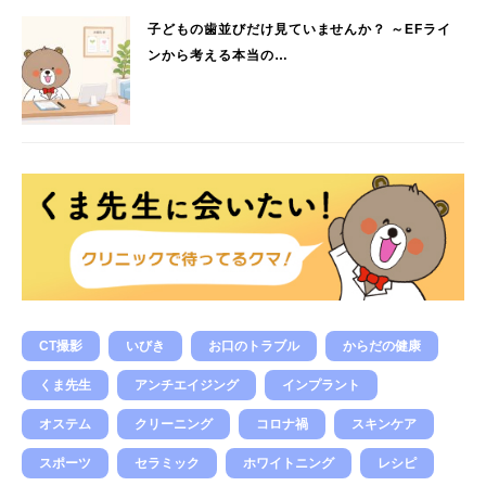
子どもの歯並びだけ見ていませんか？ ～EFライ
ンから考える本当の…
CT撮影
いびき
お口のトラブル
からだの健康
くま先生
アンチエイジング
インプラント
オステム
クリーニング
コロナ禍
スキンケア
スポーツ
セラミック
ホワイトニング
レシピ