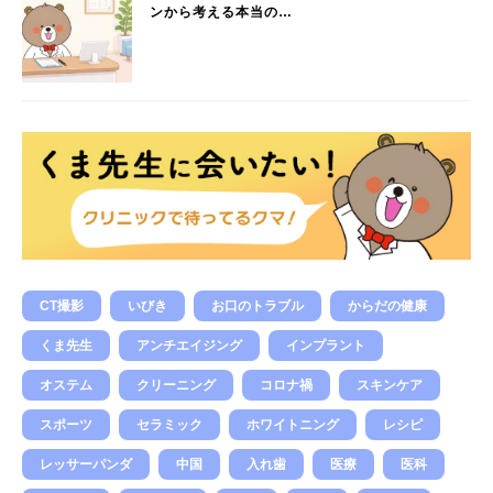
ンから考える本当の…
CT撮影
いびき
お口のトラブル
からだの健康
くま先生
アンチエイジング
インプラント
オステム
クリーニング
コロナ禍
スキンケア
スポーツ
セラミック
ホワイトニング
レシピ
レッサーパンダ
中国
入れ歯
医療
医科