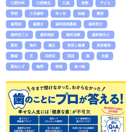
口腔外科
口腔衛生
口臭
姿勢
子ども
季節
小児歯科
市ヶ谷
抜歯
整形
歯周病
歯磨き
歯科医師募集
歯科受付
歯科技工士
歯科検診
歯科治療
歯科衛生士
歴史
海外
矯正
美容と健康
美容整形
義歯
舌
花粉症
英語
薬
虫歯
親知らず
輪郭
韓国
食べ物