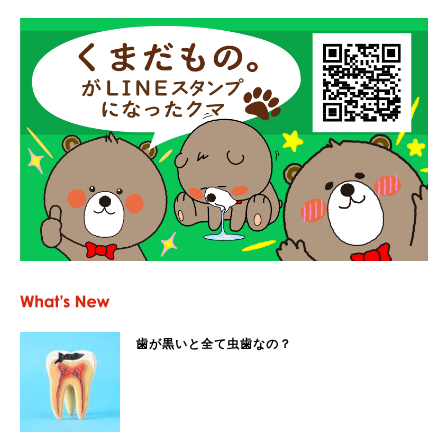
歯が黒いと全て虫歯なの？