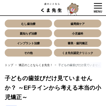
toggl
MENU
むし歯治療
歯周病ケア
親知らず治療
小児歯科
インプラント治療
審美・歯列矯正
その他
くま先生認定クリニック
トップ
矯正のことならくま先生！
子どもの歯並びだけ見ていませんか？
子どもの歯並びだけ見ていません
か？ ～EFラインから考える本当の小
児矯正～