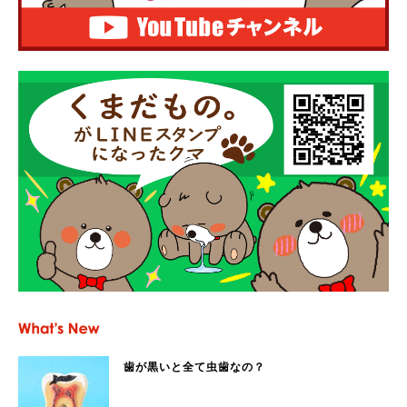
歯が黒いと全て虫歯なの？