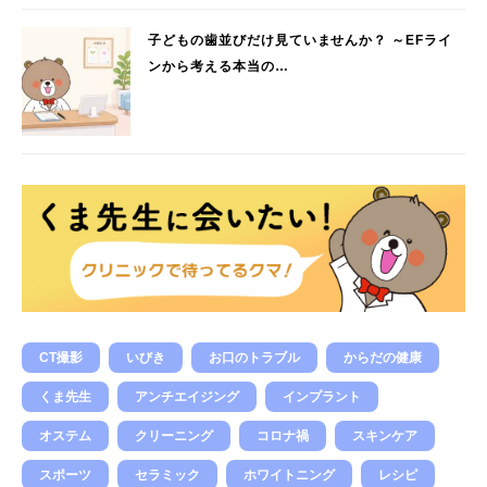
子どもの歯並びだけ見ていませんか？ ～EFライ
ンから考える本当の…
CT撮影
いびき
お口のトラブル
からだの健康
くま先生
アンチエイジング
インプラント
オステム
クリーニング
コロナ禍
スキンケア
スポーツ
セラミック
ホワイトニング
レシピ