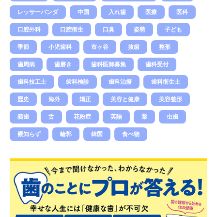
レッサーパンダ
中国
入れ歯
医療
医科
口腔外科
口腔衛生
口臭
姿勢
子ども
季節
小児歯科
市ヶ谷
抜歯
整形
歯周病
歯磨き
歯科医師募集
歯科受付
歯科技工士
歯科検診
歯科治療
歯科衛生士
歴史
海外
矯正
美容と健康
美容整形
義歯
舌
花粉症
英語
薬
虫歯
親知らず
輪郭
韓国
食べ物