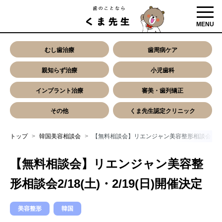
toggl
MENU
むし歯治療
歯周病ケア
親知らず治療
小児歯科
インプラント治療
審美・歯列矯正
その他
くま先生認定クリニック
トップ
韓国美容相談会
【無料相談会】リエンジャン美容整形相談会2/18(土
【無料相談会】リエンジャン美容整
形相談会2/18(土)・2/19(日)開催決定
美容整形
韓国