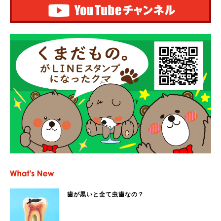
歯が黒いと全て虫歯なの？