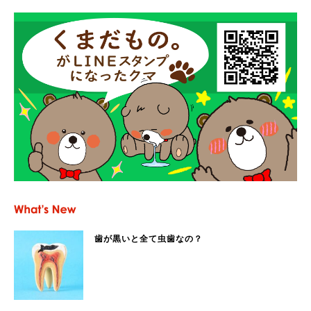
歯が黒いと全て虫歯なの？