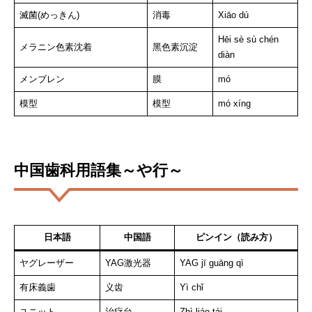
滅菌(めっきん)
消毒
Xiāo dú
Hēi sè sù chén
メラニン色素沈着
黑色素沉淀
diàn
メンブレン
膜
mó
模型
模型
mó xíng
中国歯科用語集～や行～
日本語
中国語
ピンイン（読み方）
ヤグレーザー
YAG激光器
YAG jī guāng qì
有床義歯
义齿
Yì chǐ
ユニット
治疗台
Zhì liáo tái