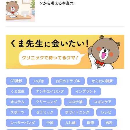
ンから考える本当の…
CT撮影
いびき
お口のトラブル
からだの健康
くま先生
アンチエイジング
インプラント
オステム
クリーニング
コロナ禍
スキンケア
スポーツ
セラミック
ホワイトニング
レシピ
レッサーパンダ
中国
入れ歯
医療
医科