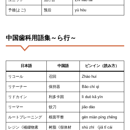
予後(よご)
预后
yù hòu
中国歯科用語集～ら行～
日本語
中国語
ピンイン（読み方）
リコール
召回
Zhào huí
リテーナー
保持器
Bǎo chí qì
リドカイン
利多卡因
lì duō kǎ yīn
リーマー
铰刀
jiǎo dāo
ルートプレーニング
根面平整
gēn miàn píng zhěng
レジン《補綴物素
树脂《假体材
shù zhī 《jiǎ tǐ cái