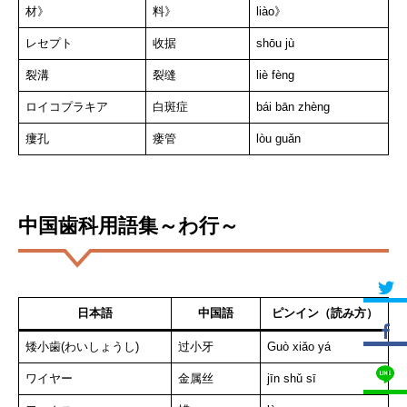
材》
料》
liào》
レセプト
收据
shōu jù
裂溝
裂缝
liè fèng
ロイコプラキア
白斑症
bái bān zhèng
瘻孔
瘘管
lòu guǎn
中国歯科用語集～わ行～
日本語
中国語
ピンイン（読み方）
矮小歯(わいしょうし)
过小牙
Guò xiǎo yá
ワイヤー
金属丝
jīn shǔ sī