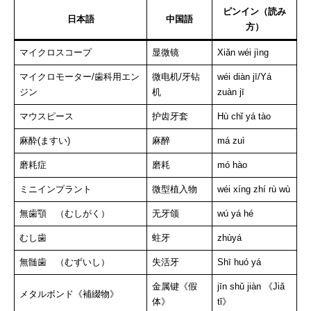
ピンイン（読み
日本語
中国語
方）
マイクロスコープ
显微镜
Xiǎn wéi jìng
マイクロモーター/歯科用エン
微电机/牙钻
wéi diàn jī/Yá
ジン
机
zuàn jī
マウスピース
护齿牙套
Hù chǐ yá tào
麻酔(ますい)
麻醉
má zuì
磨耗症
磨耗
mó hào
ミニインプラント
微型植入物
wéi xíng zhí rù wù
無歯顎 （むしがく）
无牙颌
wú yá hé
むし歯
蛀牙
zhùyá
無髄歯 （むずいし）
失活牙
Shī huó yá
金属键《假
jīn shǔ jiàn 《Jiǎ
メタルボンド《補綴物》
体》
tǐ》