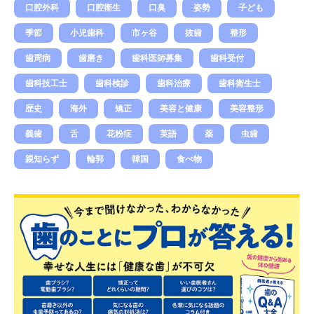
口腔外科
口腔衛生
口臭
姿勢
子ども
季節
小児歯科
市ヶ谷
抜歯
整形
歯周病
歯磨き
歯科医師募集
歯科受付
歯科技工士
歯科検診
歯科治療
歯科衛生士
歴史
海外
矯正
美容と健康
美容整形
義歯
舌
花粉症
英語
薬
虫歯
親知らず
輪郭
韓国
食べ物