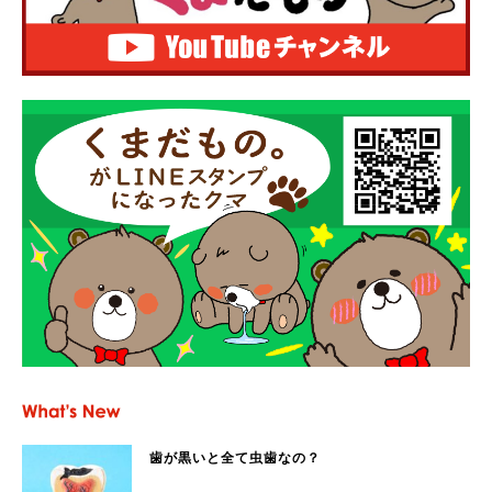
歯が黒いと全て虫歯なの？