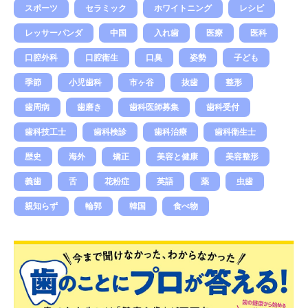
スポーツ
セラミック
ホワイトニング
レシピ
レッサーパンダ
中国
入れ歯
医療
医科
口腔外科
口腔衛生
口臭
姿勢
子ども
季節
小児歯科
市ヶ谷
抜歯
整形
歯周病
歯磨き
歯科医師募集
歯科受付
歯科技工士
歯科検診
歯科治療
歯科衛生士
歴史
海外
矯正
美容と健康
美容整形
義歯
舌
花粉症
英語
薬
虫歯
親知らず
輪郭
韓国
食べ物