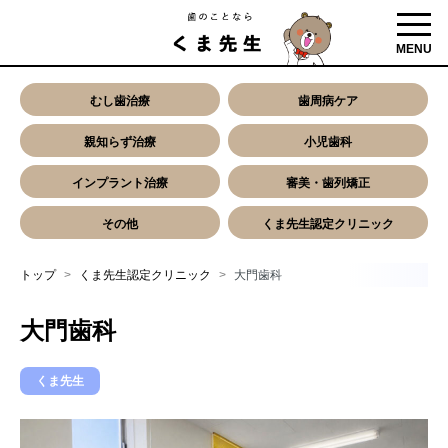
toggl
MENU
むし歯治療
歯周病ケア
親知らず治療
小児歯科
インプラント治療
審美・歯列矯正
その他
くま先生認定クリニック
トップ
くま先生認定クリニック
大門歯科
大門歯科
くま先生