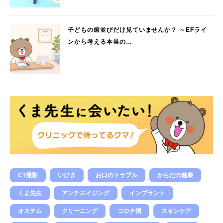
子どもの歯並びだけ見ていませんか？ ～EFライ
ンから考える本当の…
CT撮影
いびき
お口のトラブル
からだの健康
くま先生
アンチエイジング
インプラント
オステム
クリーニング
コロナ禍
スキンケア