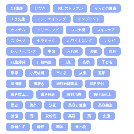
CT撮影
いびき
お口のトラブル
からだの健康
くま先生
アンチエイジング
インプラント
オステム
クリーニング
コロナ禍
スキンケア
スポーツ
セラミック
ホワイトニング
レシピ
レッサーパンダ
中国
入れ歯
医療
医科
口腔外科
口腔衛生
口臭
姿勢
子ども
季節
小児歯科
市ヶ谷
抜歯
整形
歯周病
歯磨き
歯科医師募集
歯科受付
歯科技工士
歯科検診
歯科治療
歯科衛生士
歴史
海外
矯正
美容と健康
美容整形
義歯
舌
花粉症
英語
薬
虫歯
親知らず
輪郭
韓国
食べ物