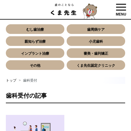
toggl
MENU
むし歯治療
歯周病ケア
親知らず治療
小児歯科
インプラント治療
審美・歯列矯正
その他
くま先生認定クリニック
トップ
歯科受付
歯科受付の記事