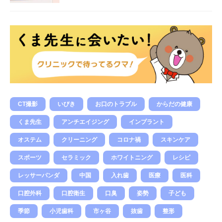
CT撮影
いびき
お口のトラブル
からだの健康
くま先生
アンチエイジング
インプラント
オステム
クリーニング
コロナ禍
スキンケア
スポーツ
セラミック
ホワイトニング
レシピ
レッサーパンダ
中国
入れ歯
医療
医科
口腔外科
口腔衛生
口臭
姿勢
子ども
季節
小児歯科
市ヶ谷
抜歯
整形