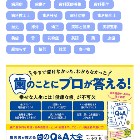
歯周病
歯磨き
歯科医師募集
歯科受付
歯科技工士
歯科検診
歯科治療
歯科衛生士
歴史
海外
矯正
美容と健康
美容整形
義歯
舌
花粉症
英語
薬
虫歯
親知らず
輪郭
韓国
食べ物