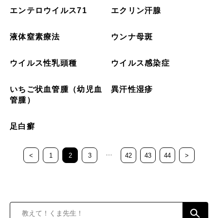
エンテロウイルス71
エクリン汗腺
液体窒素療法
ウンナ母斑
ウイルス性乳頭種
ウイルス感染症
いちご状血管腫（幼児血
異汗性湿疹
管腫）
足白癬
…
<
1
2
3
42
43
44
>