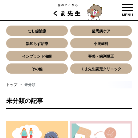
toggl
MENU
むし歯治療
歯周病ケア
親知らず治療
小児歯科
インプラント治療
審美・歯列矯正
その他
くま先生認定クリニック
トップ
未分類
未分類の記事